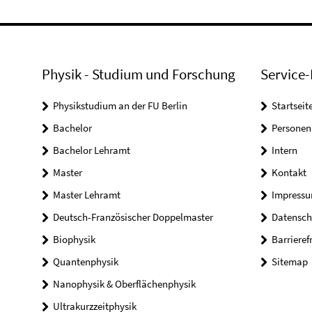
Physik - Studium und Forschung
Service-
Physikstudium an der FU Berlin
Startseit
Bachelor
Personen
Bachelor Lehramt
Intern
Master
Kontakt
Master Lehramt
Impress
Deutsch-Französischer Doppelmaster
Datensch
Biophysik
Barrieref
Quantenphysik
Sitemap
Nanophysik & Oberflächenphysik
Ultrakurzzeitphysik