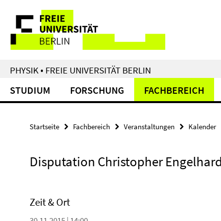
Springe
Service-
direkt
zu
Navigation
Inhalt
PHYSIK • FREIE UNIVERSITÄT BERLIN
STUDIUM
FORSCHUNG
FACHBEREICH
Startseite
Fachbereich
Veranstaltungen
Kalender
Disputation Christopher Engelhar
Zeit & Ort
30.11.2015 | 14:00