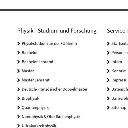
Physik - Studium und Forschung
Service-
Physikstudium an der FU Berlin
Startseit
Bachelor
Personen
Bachelor Lehramt
Intern
Master
Kontakt
Master Lehramt
Impress
Deutsch-Französischer Doppelmaster
Datensch
Biophysik
Barrieref
Quantenphysik
Sitemap
Nanophysik & Oberflächenphysik
Ultrakurzzeitphysik