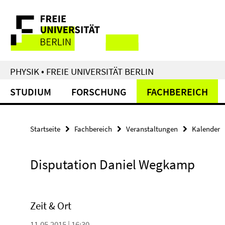
Springe
Service-
direkt
zu
Navigation
Inhalt
PHYSIK • FREIE UNIVERSITÄT BERLIN
STUDIUM
FORSCHUNG
FACHBEREICH
Startseite
Fachbereich
Veranstaltungen
Kalender
Disputation Daniel Wegkamp
Zeit & Ort
11.05.2015 | 16:30