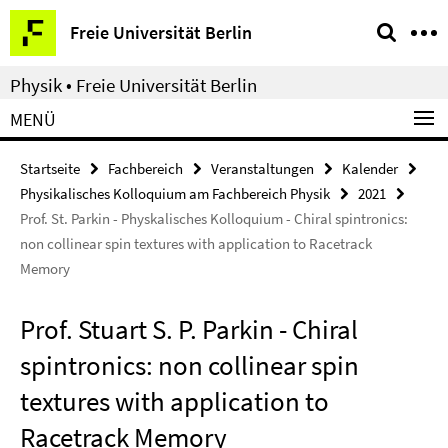
Springe
Service-
Freie Universität Berlin
direkt
Navigation
zu
Physik • Freie Universität Berlin
Inhalt
MENÜ
Startseite
Fachbereich
Veranstaltungen
Kalender
Physikalisches Kolloquium am Fachbereich Physik
2021
Prof. St. Parkin - Physkalisches Kolloquium - Chiral spintronics:
non collinear spin textures with application to Racetrack
Memory
Prof. Stuart S. P. Parkin - Chiral
spintronics: non collinear spin
textures with application to
Racetrack Memory