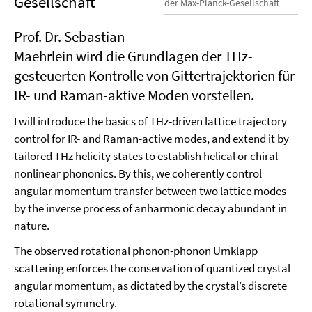
Gesellschaft
der Max-Planck-Gesellschaft
Prof. Dr. Sebastian
Maehrlein wird die Grundlagen der THz-
gesteuerten Kontrolle von Gittertrajektorien für
IR- und Raman-aktive Moden vorstellen.
I will introduce the basics of THz-driven lattice trajectory
control for IR- and Raman-active modes, and extend it by
tailored THz helicity states to establish helical or chiral
nonlinear phononics. By this, we coherently control
angular momentum transfer between two lattice modes
by the inverse process of anharmonic decay abundant in
nature.
The observed rotational phonon-phonon Umklapp
scattering enforces the conservation of quantized crystal
angular momentum, as dictated by the crystal’s discrete
rotational symmetry.