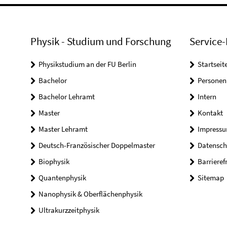
Physik - Studium und Forschung
Service-
Physikstudium an der FU Berlin
Startseit
Bachelor
Personen
Bachelor Lehramt
Intern
Master
Kontakt
Master Lehramt
Impress
Deutsch-Französischer Doppelmaster
Datensch
Biophysik
Barrieref
Quantenphysik
Sitemap
Nanophysik & Oberflächenphysik
Ultrakurzzeitphysik