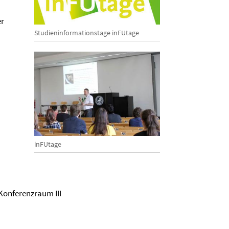
er
Studieninformationstage inFUtage
inFUtage
Konferenzraum III