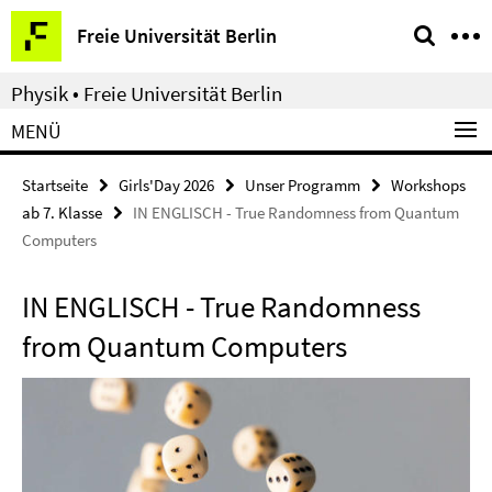
Springe
Service-
Freie Universität Berlin
direkt
Navigation
zu
Physik • Freie Universität Berlin
Inhalt
MENÜ
Startseite
Girls'Day 2026
Unser Programm
Workshops
ab 7. Klasse
IN ENGLISCH - True Randomness from Quantum
Computers
IN ENGLISCH - True Randomness
from Quantum Computers