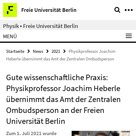
Springe
Service-
Freie Universität Berlin
direkt
Navigation
zu
Physik • Freie Universität Berlin
Inhalt
MENÜ
Startseite
News
2021
Physikprofessor Joachim
Heberle übernimmt das Amt der Zentralen Ombudsperson
Gute wissenschaftliche Praxis:
Physikprofessor Joachim Heberle
übernimmt das Amt der Zentralen
Ombudsperson an der Freien
Universität Berlin
Zum 1. Juli 2021 wurde