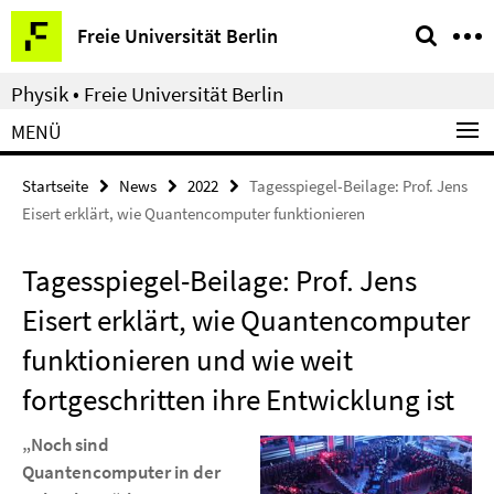
Springe
Service-
Freie Universität Berlin
direkt
Navigation
zu
Physik • Freie Universität Berlin
Inhalt
MENÜ
Startseite
News
2022
Tagesspiegel-Beilage: Prof. Jens
Eisert erklärt, wie Quantencomputer funktionieren
Tagesspiegel-Beilage: Prof. Jens
Eisert erklärt, wie Quantencomputer
funktionieren und wie weit
fortgeschritten ihre Entwicklung ist
„Noch sind
Quantencomputer in der