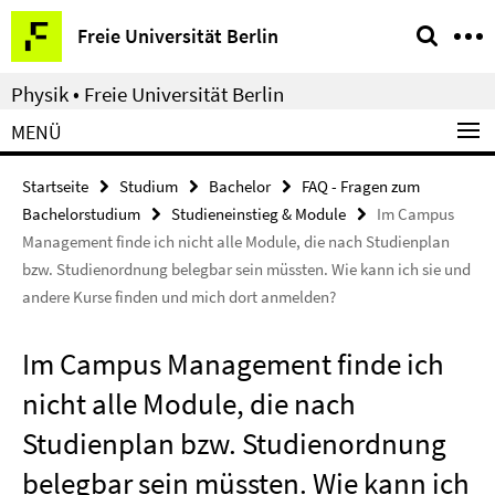
Springe
Service-
Freie Universität Berlin
direkt
Navigation
zu
Physik • Freie Universität Berlin
Inhalt
MENÜ
Startseite
Studium
Bachelor
FAQ - Fragen zum
Bachelorstudium
Studieneinstieg & Module
Im Campus
Management finde ich nicht alle Module, die nach Studienplan
bzw. Studienordnung belegbar sein müssten. Wie kann ich sie und
andere Kurse finden und mich dort anmelden?
Im Campus Management finde ich
nicht alle Module, die nach
Studienplan bzw. Studienordnung
belegbar sein müssten. Wie kann ich