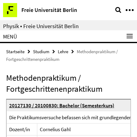
Springe
Service-
Freie Universität Berlin
direkt
Navigation
zu
Physik • Freie Universität Berlin
Inhalt
MENÜ
Startseite
Studium
Lehre
Methodenpraktikum /
Fortgeschrittenenpraktikum
Methodenpraktikum /
Fortgeschrittenenpraktikum
20127130 / 20100830: Bachelor (Semesterkurs)
Die Praktikumsversuche befassen sich mit grundlegenden M
Dozent/in
Cornelius Gahl