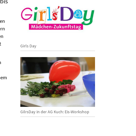
bis
hen
ern
en
t
Girls Day
m
inem
GilrsDay in der AG Kuch: Eis-Workshop