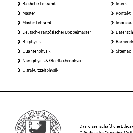
Bachelor Lehramt
Intern
Master
Kontakt
Master Lehramt
Impress
Deutsch-Französischer Doppelmaster
Datensch
Biophysik
Barrieref
Quantenphysik
Sitemap
Nanophysik & Oberflächenphysik
Ultrakurzzeitphysik
Das wissenschaftliche Ethos de
Gründung im Dezember 1948 v