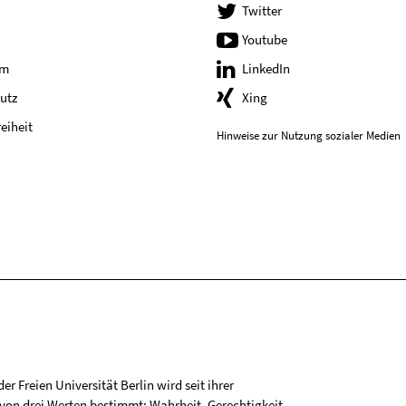
Twitter
Youtube
um
LinkedIn
utz
Xing
reiheit
Hinweise zur Nutzung sozialer Medien
r Freien Universität Berlin wird seit ihrer
on drei Werten bestimmt: Wahrheit, Gerechtigkeit