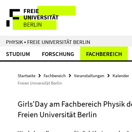
Springe
Service-
direkt
zu
Navigation
Inhalt
PHYSIK • FREIE UNIVERSITÄT BERLIN
STUDIUM
FORSCHUNG
FACHBEREICH
Startseite
Fachbereich
Veranstaltungen
Kalender
Freien Universität Berlin
Girls'Day am Fachbereich Physik d
Freien Universität Berlin