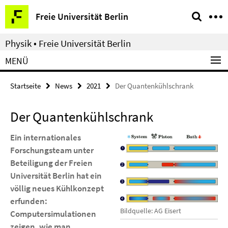
Springe
Service-
Freie Universität Berlin
direkt
Navigation
zu
Physik • Freie Universität Berlin
Inhalt
MENÜ
Startseite
News
2021
Der Quantenkühlschrank
Der Quantenkühlschrank
Ein internationales
Forschungsteam unter
Beteiligung der Freien
Universität Berlin hat ein
völlig neues Kühlkonzept
erfunden:
Bildquelle: AG Eisert
Computersimulationen
zeigen, wie man