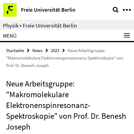
Springe
Service-
Freie Universität Berlin
direkt
Navigation
zu
Physik • Freie Universität Berlin
Inhalt
MENÜ
Startseite
News
2023
Neue Arbeitsgruppe:
"Makromolekulare Elektronenspinresonanz-Spektroskopie" von
Prof. Dr. Benesh Joseph
Neue Arbeitsgruppe:
"Makromolekulare
Elektronenspinresonanz-
Spektroskopie" von Prof. Dr. Benesh
Joseph