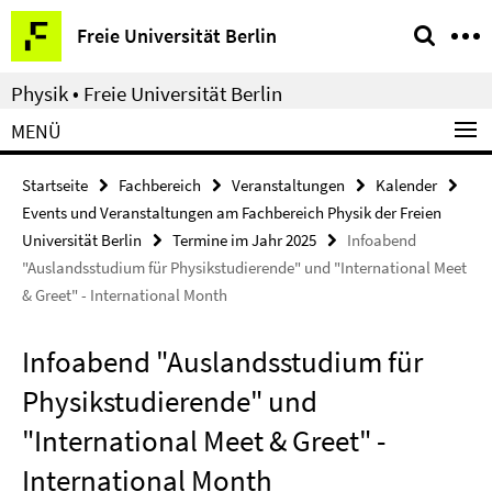
Springe
Service-
Freie Universität Berlin
direkt
Navigation
zu
Physik • Freie Universität Berlin
Inhalt
MENÜ
Startseite
Fachbereich
Veranstaltungen
Kalender
Events und Veranstaltungen am Fachbereich Physik der Freien
Universität Berlin
Termine im Jahr 2025
Infoabend
"Auslandsstudium für Physikstudierende" und "International Meet
& Greet" - International Month
Infoabend "Auslandsstudium für
Physikstudierende" und
"International Meet & Greet" -
International Month