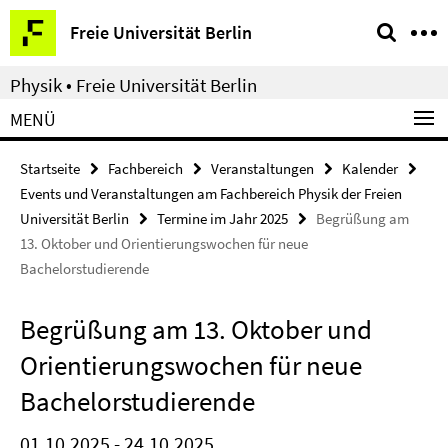
Springe
Service-
Freie Universität Berlin
direkt
Navigation
zu
Physik • Freie Universität Berlin
Inhalt
MENÜ
Startseite
Fachbereich
Veranstaltungen
Kalender
Events und Veranstaltungen am Fachbereich Physik der Freien
Universität Berlin
Termine im Jahr 2025
Begrüßung am
13. Oktober und Orientierungswochen für neue
Bachelorstudierende
Begrüßung am 13. Oktober und
Orientierungswochen für neue
Bachelorstudierende
01.10.2025 - 24.10.2025