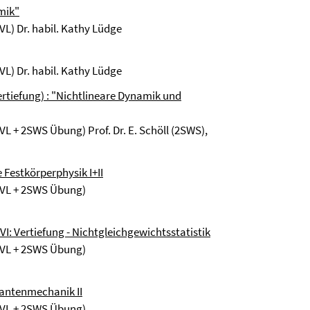
mik"
VL) Dr. habil. Kathy Lüdge
L) Dr. habil. Kathy Lüdge
ertiefung) : "Nichtlineare Dynamik und
L + 2SWS Übung) Prof. Dr. E. Schöll (2SWS),
 Festkörperphysik I+II
 VL + 2SWS Übung)
VI: Vertiefung - Nichtgleichgewichtsstatistik
 VL + 2SWS Übung)
uantenmechanik II
 VL + 2SWS Übung)