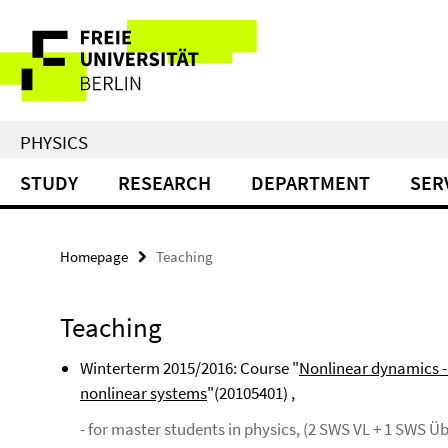
Springe
Service
direkt
zu
Navigation
Inhalt
PHYSICS
STUDY
RESEARCH
DEPARTMENT
SER
Homepage
Teaching
Teaching
Winterterm 2015/2016: Course "
Nonlinear dynamics - 
nonlinear systems
"(20105401) ,
- for master students in physics, (2 SWS VL + 1 SWS Ü