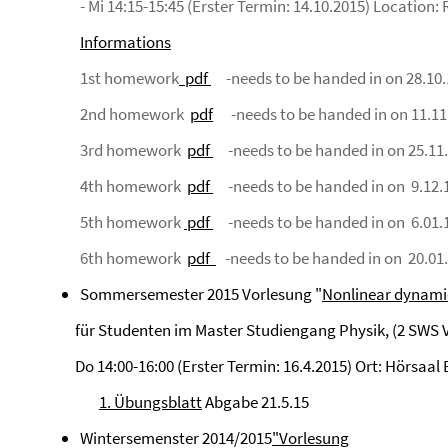
- Mi 14:15-15:45 (Erster Termin: 14.10.2015) Location:
Informations
1st homework
pdf
-needs to be handed in on 28.1
2nd homework
pdf
-needs to be handed in on 11.11
3rd homework
pdf
-needs to be handed in on 25.11
4th homework
pdf
-needs to be handed in on 9.12.
5th homework
pdf
-needs to be handed in on 6.01.
6th homework
pdf
-needs to be handed in on 20.01
Sommersemester 2015 Vorlesung "
Nonlinear dynamic
für Studenten im Master Studiengang Physik, (2 SWS V
Do 14:00-16:00 (Erster Termin: 16.4.2015) Ort: Hörsaal B
1. Übungsblatt
Abgabe 21.5.15
Wintersemenster 2014/2015
"Vorlesung