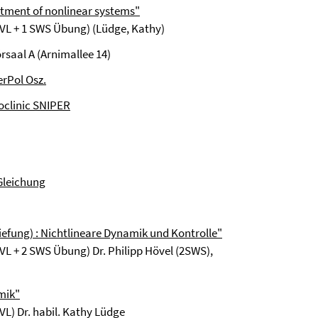
atment of nonlinear systems"
 VL + 1 SWS Übung) (Lüdge, Kathy)
rsaal A (Arnimallee 14)
erPol Osz.
clinic
SNIPER
Gleichung
iefung) : Nichtlineare Dynamik und Kontrolle"
VL + 2 SWS Übung) Dr. Philipp Hövel (2SWS),
mik"
L) Dr. habil. Kathy Lüdge