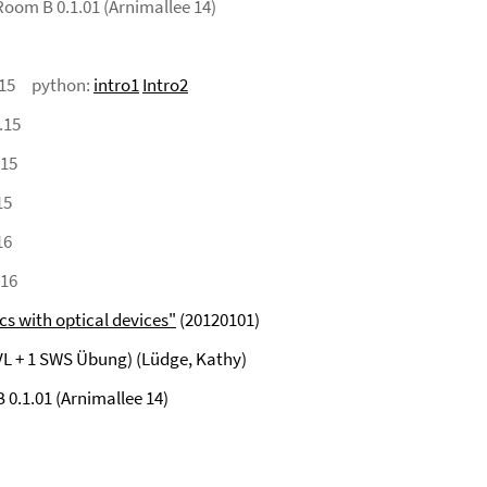
 Room B 0.1.01 (Arnimallee 14)
0.15 python:
intro1
Intro2
.15
.15
15
16
.16
s with optical devices"
(20120101)
L + 1 SWS Übung) (Lüdge, Kathy)
 0.1.01 (Arnimallee 14)