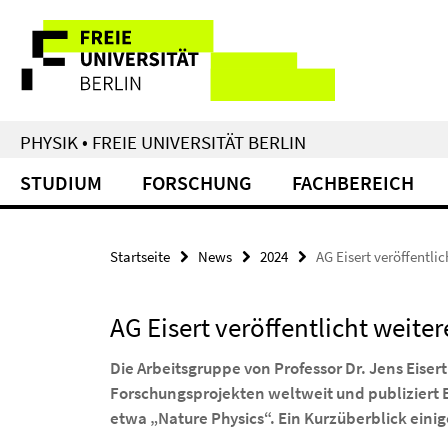
Springe
Service-
direkt
zu
Navigation
Inhalt
PHYSIK • FREIE UNIVERSITÄT BERLIN
STUDIUM
FORSCHUNG
FACHBEREICH
Startseite
News
2024
AG Eisert veröffentli
AG Eisert veröffentlicht weit
Die Arbeitsgruppe von Professor Dr. Jens Eisert
Forschungsprojekten weltweit und publiziert 
etwa „Nature Physics“. Ein Kurzüberblick eini