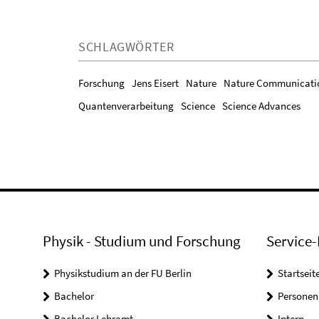
SCHLAGWÖRTER
Forschung
Jens Eisert
Nature
Nature Communicati
Quantenverarbeitung
Science
Science Advances
Physik - Studium und Forschung
Service-
Physikstudium an der FU Berlin
Startseit
Bachelor
Personen
Bachelor Lehramt
Intern