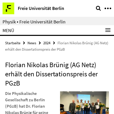
Springe
Service-
Freie Universität Berlin
direkt
Navigation
zu
Physik • Freie Universität Berlin
Inhalt
MENÜ
Startseite
News
2024
Florian Nikolas Brünig (AG Netz)
erhält den Dissertationspreis der PGzB
Florian Nikolas Brünig (AG Netz)
erhält den Dissertationspreis der
PGzB
Die Physikalische
Gesellschaft zu Berlin
(PGzB) hat Dr. Florian
Nikolas Brünig für seine