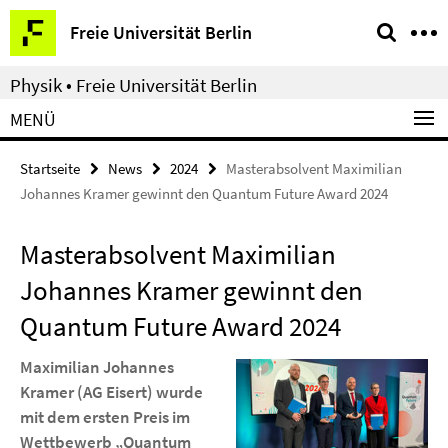
Springe
Service-
Freie Universität Berlin
direkt
Navigation
zu
Physik • Freie Universität Berlin
Inhalt
MENÜ
Startseite
News
2024
Masterabsolvent Maximilian
Johannes Kramer gewinnt den Quantum Future Award 2024
Masterabsolvent Maximilian
Johannes Kramer gewinnt den
Quantum Future Award 2024
Maximilian Johannes
Kramer (AG Eisert) wurde
mit dem ersten Preis im
Wettbewerb „Quantum