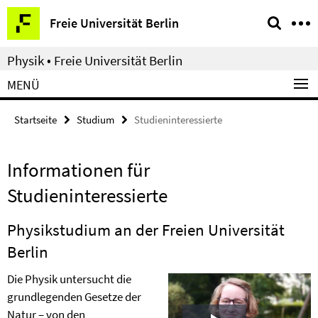
Springe
Service-
Freie Universität Berlin
direkt
Navigation
zu
Physik • Freie Universität Berlin
Inhalt
MENÜ
Startseite
Studium
Studieninteressierte
Informationen für
Studieninteressierte
Physikstudium an der Freien Universität
Berlin
Die Physik untersucht die
grundlegenden Gesetze der
Natur – von den