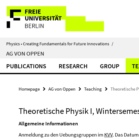
Springe
Service
direkt
zu
Navigation
Inhalt
Physics • Creating Fundamentals for Future Innovations
/
AG VON OPPEN
PUBLICATIONS
RESEARCH
GROUP
TE
Homepage
AG von Oppen
Teaching
Theoretische P
Theoretische Physik I, Winterseme
Allgemeine Informationen
Anmeldung zu den Uebungsgruppen im
KVV
. Das Datum