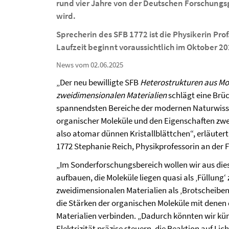
rund vier Jahre von der Deutschen Forschungs
wird.
Sprecherin des SFB 1772 ist die Physikerin Prof
Laufzeit beginnt voraussichtlich im Oktober 20
News vom 02.06.2025
„Der neu bewilligte SFB
Heterostrukturen aus Mo
zweidimensionalen Materialien
schlägt eine Brü
spannendsten Bereiche der modernen Naturwiss
organischer Moleküle und den Eigenschaften zwe
also atomar dünnen Kristallblättchen“, erläuter
1772 Stephanie Reich, Physikprofessorin an der Fr
„Im Sonderforschungsbereich wollen wir aus di
aufbauen, die Moleküle liegen quasi als ‚Füllung
zweidimensionalen Materialien als ‚Brotscheiben‘
die Stärken der organischen Moleküle mit denen
Materialien verbinden. „Dadurch könnten wir kün
Elektrizität präzise steuern, die Reaktion auf Lic