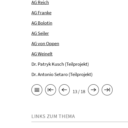
AG Reich
AG Franke
AG Bolotin
AG Seiler
AG von Oppen
AG Weinelt
Dr. Patryk Kusch (Teilprojekt)
Dr. Antonio Setaro (Teilprojekt)
13 / 18
LINKS ZUM THEMA