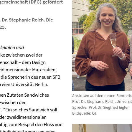
gemeinschaft (DFG) gefördert
. Dr. Stephanie Reich. Die
25.
lekülen und
cke zwischen zwei der
enschaft – dem Design
idimensionaler Materialien,
t die Sprecherin des neuen SFB
eien Universität Berlin.
esen Zutaten Sandwiches
Anstoßen auf den neuen Sonderfor
Prof. Dr. Stephanie Reich, Universi
‘ zwischen den
Sprecher Prof. Dr. Siegfried Eigler
. “Ein solches Sandwich soll
Bildquelle: OJ
 der zweidimensionalen
ftig zum Beispiel den Fluss von
ht individuell anpassen oder