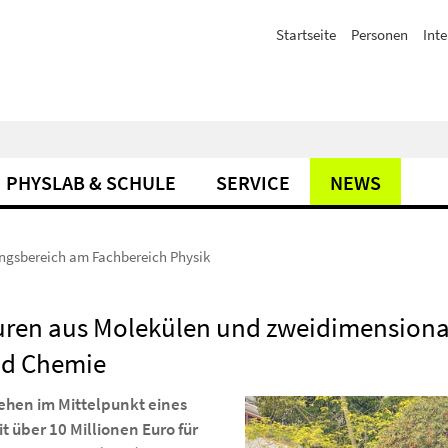
Startseite
Personen
Inte
PHYSLAB & SCHULE
SERVICE
NEWS
ngsbereich am Fachbereich Physik
uren aus Molekülen und zweidimensional
nd Chemie
ehen im Mittelpunkt eines
 über 10 Millionen Euro für