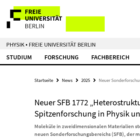
Springe
Service-
direkt
zu
Navigation
Inhalt
PHYSIK • FREIE UNIVERSITÄT BERLIN
STUDIUM
FORSCHUNG
FACHBEREICH
Startseite
News
2025
Neuer Sonderforschu
Neuer SFB 1772 „Heterostrukt
Spitzenforschung in Physik u
Moleküle in zweidimensionalen Materialien st
neuen Sonderforschungsbereichs (SFB), der mit