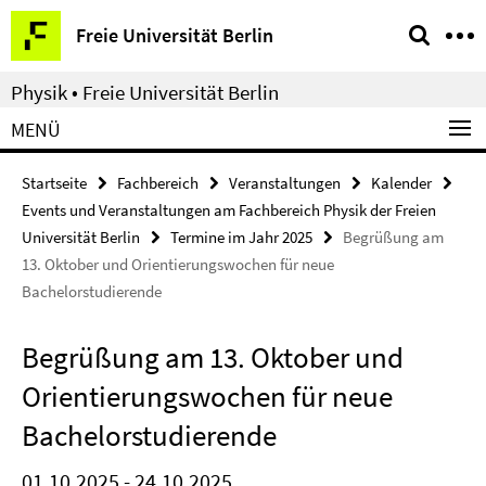
Springe
Service-
Freie Universität Berlin
direkt
Navigation
zu
Physik • Freie Universität Berlin
Inhalt
MENÜ
Startseite
Fachbereich
Veranstaltungen
Kalender
Events und Veranstaltungen am Fachbereich Physik der Freien
Universität Berlin
Termine im Jahr 2025
Begrüßung am
13. Oktober und Orientierungswochen für neue
Bachelorstudierende
Begrüßung am 13. Oktober und
Orientierungswochen für neue
Bachelorstudierende
01.10.2025 - 24.10.2025