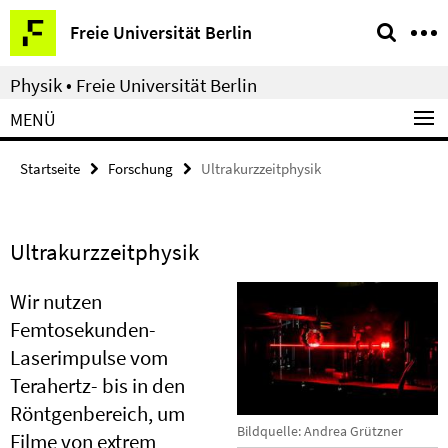
Springe
Service-
Freie Universität Berlin
direkt
Navigation
zu
Physik • Freie Universität Berlin
Inhalt
MENÜ
Startseite
Forschung
Ultrakurzzeitphysik
Ultrakurzzeitphysik
Wir nutzen
Femtosekunden-
Laserimpulse vom
Terahertz- bis in den
Röntgenbereich, um
Bildquelle: Andrea Grützner
Filme von extrem